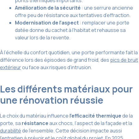
ponts thermiques importants.
Amélioration de la sécurité
: une serrure ancienne
offre peu de résistance aux tentatives d’effraction.
Modernisation de l’aspect
: remplacer une porte
datée donne du cachet à l’habitat et rehausse sa
valeur lors de la revente.
À l’échelle du confort quotidien, une porte performante fait la
différence lors des épisodes de grand froid, des
pics de bruit
extérieur
ou face aux risques d’intrusion.
Les différents matériaux pour
une rénovation réussie
Le choix du matériau influence
l’efficacité thermique
de la
porte, sa
résistance
aux chocs, l’aspect de la façade et la
durabilité
de l’ensemble. Cette décision impacte aussi
l’entretien à prévoir et le coût global du projet. En 2025,