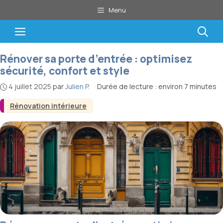
Aller
Menu
au
contenu
Menu
Rénover sa porte d’entrée : optimisez
sécurité, confort et style
4 juillet 2025
par
Julien P.
·
Durée de lecture : environ 7 minutes
Rénovation intérieure