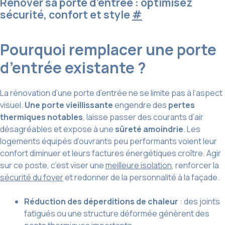
Rénover sa porte d’entrée : optimisez
sécurité, confort et style
#
Pourquoi remplacer une porte
d’entrée existante ?
La rénovation d’une porte d’entrée ne se limite pas à l’aspect
visuel.
Une porte vieillissante
engendre des
pertes
thermiques notables
, laisse passer des courants d’air
désagréables et expose à une
sûreté amoindrie
. Les
logements équipés d’ouvrants peu performants voient leur
confort diminuer et leurs factures énergétiques croître. Agir
sur ce poste, c’est viser une
meilleure isolation
, renforcer la
sécurité du foyer
et redonner de la personnalité à la façade.
Réduction des déperditions de chaleur
: des joints
fatigués ou une structure déformée génèrent des