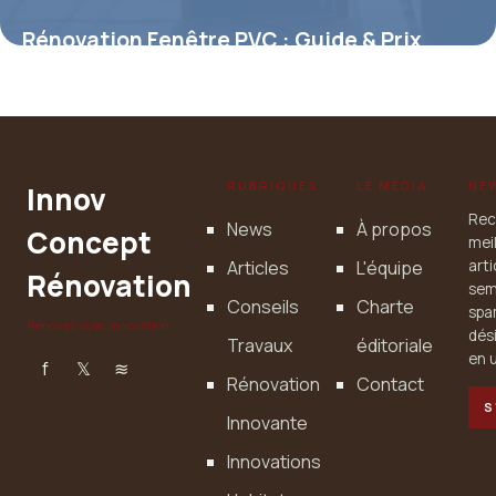
Rénovation Fenêtre PVC : Guide & Prix
2026
7 mai 2026
RUBRIQUES
LE MÉDIA
NE
Innov
Rec
News
À propos
Concept
mei
Articles
L'équipe
art
Rénovation
sem
Conseils
Charte
spa
Rénovez avec innovation
dés
Travaux
éditoriale
en u
f
𝕏
≋
Rénovation
Contact
S
Innovante
Innovations