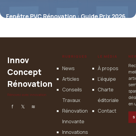
Fenêtre PVC Rénovation : Guide Prix 2026
29 avril 2026
RUBRIQUES
LE MÉDIA
NE
Innov
Rec
News
À propos
Concept
mei
Articles
L'équipe
art
Rénovation
sem
Conseils
Charte
spa
Rénovez avec innovation
dés
Travaux
éditoriale
en u
f
𝕏
≋
Rénovation
Contact
S
Innovante
Innovations