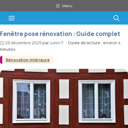
Aller
Menu
au
contenu
Menu
Fenêtre pose rénovation : Guide complet
29 décembre 2025
par
Julien P.
·
Durée de lecture : environ 4
minutes
Rénovation intérieure