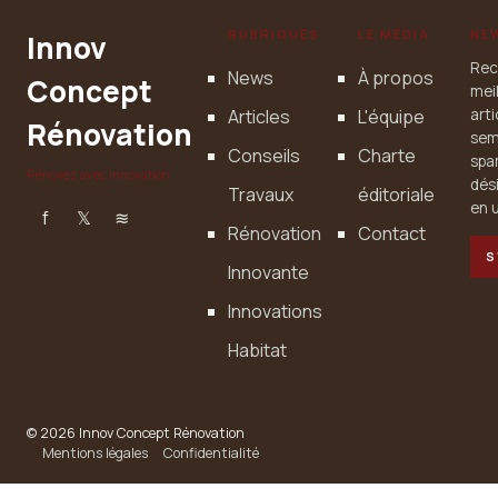
RUBRIQUES
LE MÉDIA
NE
Innov
Rec
News
À propos
Concept
mei
Articles
L'équipe
art
Rénovation
sem
Conseils
Charte
spa
Rénovez avec innovation
dés
Travaux
éditoriale
en u
f
𝕏
≋
Rénovation
Contact
S
Innovante
Innovations
Habitat
© 2026 Innov Concept Rénovation
Mentions légales
Confidentialité