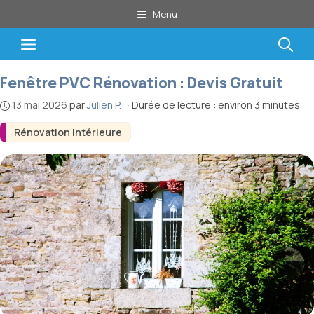
Aller
Menu
au
contenu
Menu
Fenêtre PVC Rénovation : Devis Gratuit
13 mai 2026
par
Julien P.
·
Durée de lecture : environ 3 minutes
Rénovation intérieure