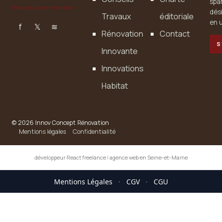
spa
Rénovez avec innovation
dés
Travaux
éditoriale
en u
f
𝕏
≋
Rénovation
Contact
S
Innovante
Innovations
Habitat
© 2026 Innov Concept Rénovation
Mentions légales
Confidentialité
développeur React freelance
|
agence web en Seine-et-Marne
Mentions Légales
·
CGV
·
CGU