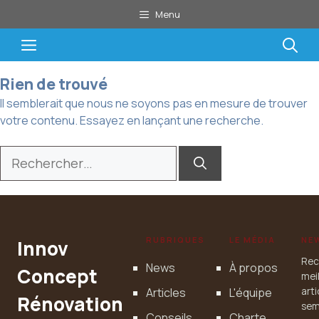
Aller
Menu
au
contenu
Menu
Rien de trouvé
Il semblerait que nous ne soyons pas en mesure de trouver
votre contenu. Essayez en lançant une recherche.
Rechercher :
RUBRIQUES
LE MÉDIA
NE
Innov
Rec
News
À propos
Concept
mei
Articles
L'équipe
art
Rénovation
sem
Conseils
Charte