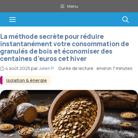
Aller
Menu
au
contenu
Menu
La méthode secrète pour réduire
instantanément votre consommation de
granulés de bois et économiser des
centaines d’euros cet hiver
4 août 2025
par
Julien P.
·
Durée de lecture : environ 7 minutes
Isolation & énergie