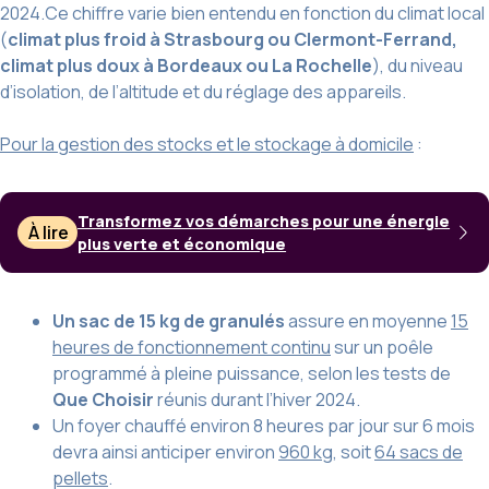
2024.Ce chiffre varie bien entendu en fonction du climat local
(
climat plus froid à Strasbourg ou Clermont-Ferrand,
climat plus doux à Bordeaux ou La Rochelle
), du niveau
d’isolation, de l’altitude et du réglage des appareils.
Pour la gestion des stocks et le stockage à domicile
:
Transformez vos démarches pour une énergie
À lire
plus verte et économique
Un sac de 15 kg de granulés
assure en moyenne
15
heures de fonctionnement continu
sur un poêle
programmé à pleine puissance, selon les tests de
Que Choisir
réunis durant l’hiver 2024.
Un foyer chauffé environ 8 heures par jour sur 6 mois
devra ainsi anticiper environ
960 kg
, soit
64 sacs de
pellets
.