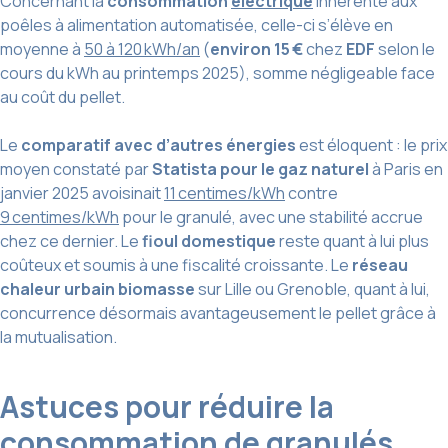
Concernant la
consommation
électrique
inhérente aux
poêles à alimentation automatisée, celle-ci s’élève en
moyenne à
50 à 120 kWh/an
(
environ 15 €
chez
EDF
selon le
cours du kWh au printemps 2025), somme négligeable face
au coût du pellet.
Le
comparatif avec d’autres énergies
est éloquent : le prix
moyen constaté par
Statista pour le gaz naturel
à Paris en
janvier 2025 avoisinait
11 centimes/kWh
contre
9 centimes/kWh
pour le granulé, avec une stabilité accrue
chez ce dernier. Le
fioul domestique
reste quant à lui plus
coûteux et soumis à une fiscalité croissante. Le
réseau
chaleur urbain biomasse
sur Lille ou Grenoble, quant à lui,
concurrence désormais avantageusement le pellet grâce à
la mutualisation.
Astuces pour réduire la
consommation de granulés