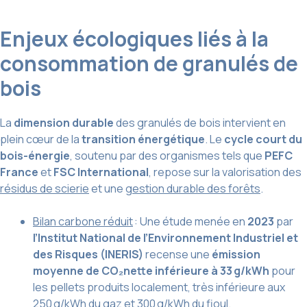
Enjeux écologiques liés à la
consommation de granulés de
bois
La
dimension durable
des granulés de bois intervient en
plein cœur de la
transition énergétique
. Le
cycle court du
bois-énergie
, soutenu par des organismes tels que
PEFC
France
et
FSC International
, repose sur la valorisation des
résidus de scierie
et une
gestion durable des forêts
.
Bilan carbone réduit
: Une étude menée en
2023
par
l’Institut National de l’Environnement Industriel et
des Risques (INERIS)
recense une
émission
moyenne de CO₂nette inférieure à 33 g/kWh
pour
les pellets produits localement, très inférieure aux
250 g/kWh du gaz et 300 g/kWh du fioul.