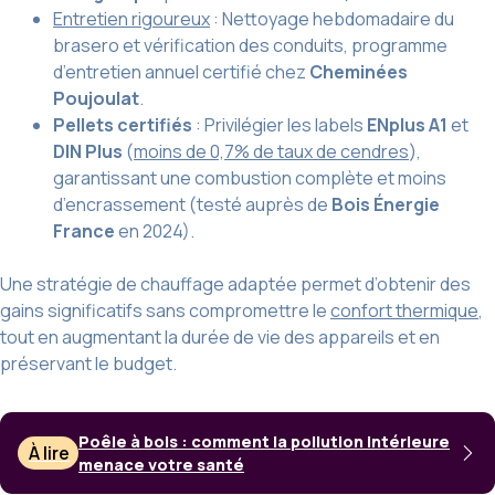
Entretien rigoureux
: Nettoyage hebdomadaire du
brasero et vérification des conduits, programme
d’entretien annuel certifié chez
Cheminées
Poujoulat
.
Pellets certifiés
: Privilégier les labels
ENplus A1
et
DIN Plus
(
moins de 0,7% de taux de cendres
),
garantissant une combustion complète et moins
d’encrassement (testé auprès de
Bois Énergie
France
en 2024).
Une stratégie de chauffage adaptée permet d’obtenir des
gains significatifs sans compromettre le
confort thermique
,
tout en augmentant la durée de vie des appareils et en
préservant le budget.
Poêle à bois : comment la pollution intérieure
À lire
menace votre santé