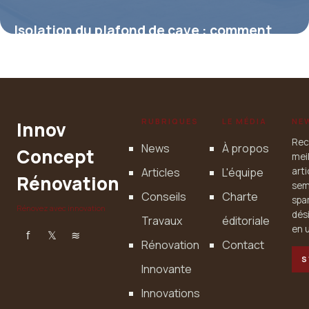
Isolation du plafond de cave : comment
améliorer votre confort thermique
2 février 2026
RUBRIQUES
LE MÉDIA
NE
Innov
Rec
News
À propos
Concept
mei
Articles
L'équipe
art
Rénovation
sem
Conseils
Charte
spa
Rénovez avec innovation
dés
Travaux
éditoriale
en u
f
𝕏
≋
Rénovation
Contact
S
Innovante
Innovations