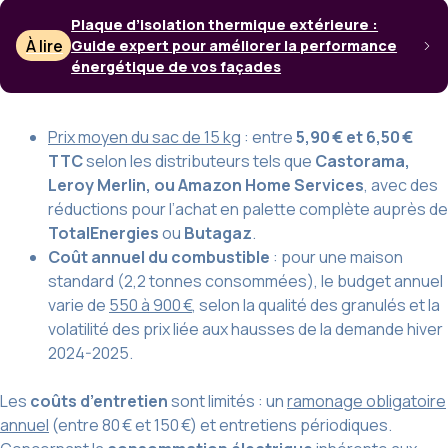
Plaque d’isolation thermique extérieure :
À lire
Guide expert pour améliorer la performance
énergétique de vos façades
Prix moyen du sac de 15 kg
: entre
5,90 € et 6,50 €
TTC
selon les distributeurs tels que
Castorama,
Leroy Merlin, ou Amazon Home Services
, avec des
réductions pour l’achat en palette complète auprès de
TotalEnergies
ou
Butagaz
.
Coût annuel du combustible
: pour une maison
standard (2,2 tonnes consommées), le budget annuel
varie de
550 à 900 €
, selon la qualité des granulés et la
volatilité des prix liée aux hausses de la demande hiver
2024-2025.
Les
coûts d’entretien
sont limités : un
ramonage obligatoire
annuel
(entre 80 € et 150 €) et entretiens périodiques.