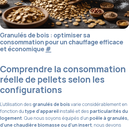
Granulés de bois : optimiser sa
consommation pour un chauffage efficace
et économique
#
Comprendre la consommation
réelle de pellets selon les
configurations
L’utilisation des
granulés de bois
varie considérablement en
fonction du
type d’appareil
installé et des
particularités du
logement
. Que nous soyons équipés d’un
poêle à granulés,
d’une chaudière biomasse ou d’un insert
, nous devons