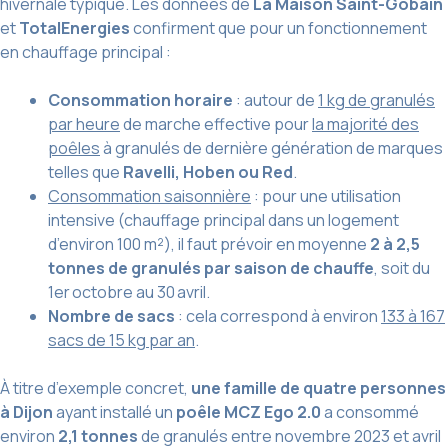
hivernale typique. Les données de
La Maison Saint-Gobain
et
TotalEnergies
confirment que pour un fonctionnement
en chauffage principal :
Consommation horaire
: autour de
1 kg de granulés
par heure
de marche effective pour
la majorité des
poêles
à granulés de dernière génération de marques
telles que
Ravelli, Hoben ou Red
.
Consommation saisonnière
: pour une utilisation
intensive (chauffage principal dans un logement
d’environ 100 m²), il faut prévoir en moyenne
2 à 2,5
tonnes de granulés par saison de chauffe
, soit du
1er octobre au 30 avril.
Nombre de sacs
: cela correspond à environ
133 à 167
sacs de 15 kg par an
.
À titre d’exemple concret,
une famille de quatre personnes
à Dijon
ayant installé un
poêle MCZ Ego 2.0
a consommé
environ
2,1 tonnes
de granulés entre novembre 2023 et avril