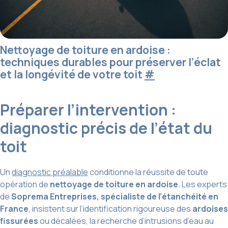
Nettoyage de toiture en ardoise :
techniques durables pour préserver l’éclat
et la longévité de votre toit
#
Préparer l’intervention :
diagnostic précis de l’état du
toit
Un
diagnostic préalable
conditionne la réussite de toute
opération de
nettoyage de toiture en ardoise
. Les experts
de
Soprema Entreprises, spécialiste de l’étanchéité en
France
, insistent sur l’identification rigoureuse des
ardoises
fissurées
ou décalées, la recherche d’intrusions d’eau au