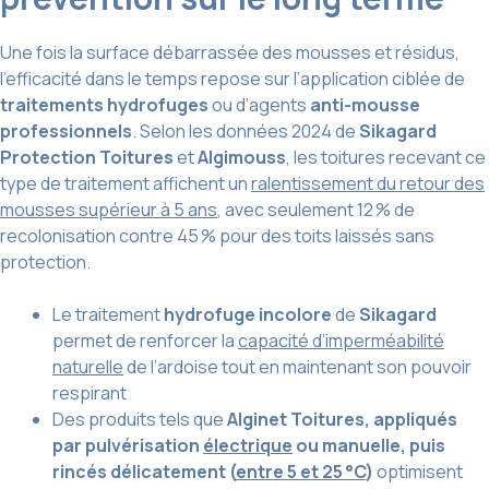
Une fois la surface débarrassée des mousses et résidus,
l’efficacité dans le temps repose sur l’application ciblée de
traitements hydrofuges
ou d’agents
anti-mousse
professionnels
. Selon les données 2024 de
Sikagard
Protection Toitures
et
Algimouss
, les toitures recevant ce
type de traitement affichent un
ralentissement du retour des
mousses supérieur à 5 ans
, avec seulement 12 % de
recolonisation contre 45 % pour des toits laissés sans
protection.
Le traitement
hydrofuge incolore
de
Sikagard
permet de renforcer la
capacité d’imperméabilité
naturelle
de l’ardoise tout en maintenant son pouvoir
respirant
Des produits tels que
Alginet Toitures, appliqués
par pulvérisation
électrique
ou manuelle, puis
rincés délicatement (
entre 5 et 25 °C
)
optimisent