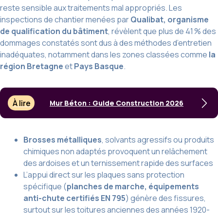
reste sensible aux traitements mal appropriés. Les
inspections de chantier menées par
Qualibat, organisme
de qualification du bâtiment
, révèlent que plus de 41 % des
dommages constatés sont dus à des méthodes d’entretien
inadéquates, notamment dans les zones classées comme
la
région Bretagne
et
Pays Basque
.
À lire
Mur Béton : Guide Construction 2026
Brosses métalliques
, solvants agressifs ou produits
chimiques non adaptés provoquent un relâchement
des ardoises et un ternissement rapide des surfaces
L’appui direct sur les plaques sans protection
spécifique (
planches de marche, équipements
anti-chute certifiés EN 795
) génère des fissures,
surtout sur les toitures anciennes des années 1920-