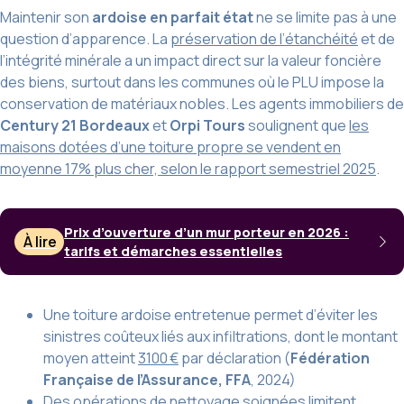
Maintenir son
ardoise en parfait état
ne se limite pas à une
question d’apparence. La
préservation de l’étanchéité
et de
l’intégrité minérale a un impact direct sur la valeur foncière
des biens, surtout dans les communes où le PLU impose la
conservation de matériaux nobles. Les agents immobiliers de
Century 21 Bordeaux
et
Orpi Tours
soulignent que
les
maisons dotées d’une toiture propre se vendent en
moyenne 17% plus cher, selon le rapport semestriel 2025
.
Prix d’ouverture d’un mur porteur en 2026 :
À lire
tarifs et démarches essentielles
Une toiture ardoise entretenue permet d’éviter les
sinistres coûteux liés aux infiltrations, dont le montant
moyen atteint
3100 €
par déclaration (
Fédération
Française de l’Assurance, FFA
, 2024)
Des opérations de nettoyage soignées limitent