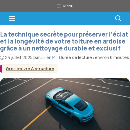
Aller
Menu
au
contenu
Menu
La technique secrète pour préserver l’éclat
et la longévité de votre toiture en ardoise
grâce à un nettoyage durable et exclusif
24 juillet 2025
par
Julien P.
·
Durée de lecture : environ 6 minutes
Gros œuvre & structure