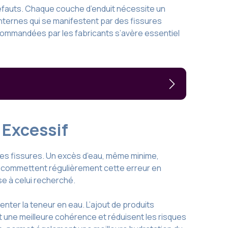
défauts. Chaque couche d’enduit nécessite un
nternes qui se manifestent par des fissures
commandées par les fabricants s’avère essentiel
t Excessif
es fissures. Un excès d’eau, même minime,
s commettent régulièrement cette erreur en
se à celui recherché.
enter la teneur en eau. L’ajout de produits
nt une meilleure cohérence et réduisent les risques