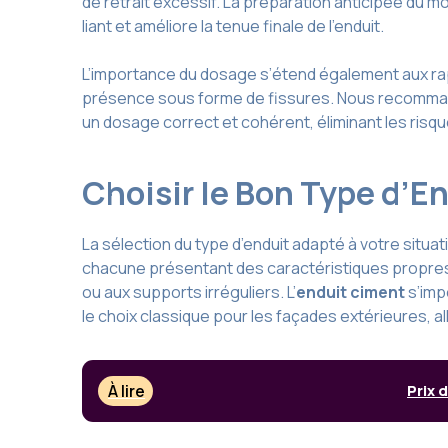
de retrait excessif. La préparation anticipée du m
liant et améliore la tenue finale de l’enduit.
L’importance du dosage s’étend également aux rap
présence sous forme de fissures. Nous recommandons
un dosage correct et cohérent, éliminant les risqu
Choisir le Bon Type d’E
La sélection du type d’enduit adapté à votre situa
chacune présentant des caractéristiques propres.
ou aux supports irréguliers. L’
enduit ciment
s’imp
le choix classique pour les façades extérieures, alli
À lire
Prix 