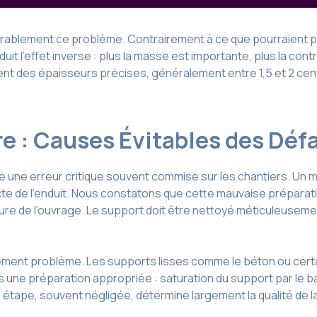
érablement ce problème. Contrairement à ce que pourraient pe
it l’effet inverse : plus la masse est importante, plus la con
nt des épaisseurs précises, généralement entre 1,5 et 2 cent
e : Causes Évitables des Déf
 une erreur critique souvent commise sur les chantiers. Un 
e de l’enduit. Nous constatons que cette mauvaise préparat
ure de l’ouvrage. Le support doit être nettoyé méticuleuseme
lement problème. Les supports lisses comme le béton ou certa
 une préparation appropriée : saturation du support par le b
tape, souvent négligée, détermine largement la qualité de la f