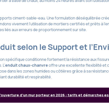
ortier à base de chaux, au moins 24 heures avant son utilisat
ports ciment-sable-eau. Une formulation déséquilibrée crée 
 vivement l’utilisation de mortiers certifiés et prêts à l’emp
es liés aux erreurs de proportionnement sur site.
nduit selon le Support et l’E
tion spécifique conditionne fortement la résistance aux fissu
 L’
enduit chaux-chanvre
offre une excellente flexibilité e
ose dans les zones humides ou côtières grâce à sa résistance à
ant durabilité et respirabilité.
d’ouverture d’un mur porteur en 2026 : tarifs et démarches es