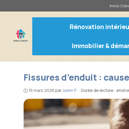
Aller
Innov Conc
au
contenu
Rénovation intérieu
Immobilier & déma
Fissures d’enduit : caus
16 mars 2026
par
Julien P.
·
Durée de lecture : enviro