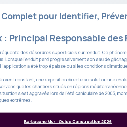
e Complet pour Identifier, Préve
x : Principal Responsable des
 fréquente des désordres superficiels sur l’enduit. Ce phénomè
. Lorsque l’enduit perd progressivement son eau de gâchage,
si l’application a été trop épaisse ou si les conditions climat
 Un vent constant, une exposition directe au soleil ou une cha
servons que les chantiers situés en régions méditerranéenne
 situation s’est aggravée lors de l’été caniculaire de 2003, m
iques extrêmes.
Barbacane Mur : Guide Construction 2026