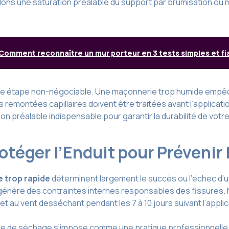
ons une saturation préalable du support par brumisation ou mo
Comment reconnaître un mur porteur en 3 tests simples et fi
une étape non-négociable. Une maçonnerie trop humide empêch
 remontées capillaires doivent être traitées avant l’applicatio
ion préalable indispensable pour garantir la durabilité de votr
téger l’Enduit pour Prévenir 
e trop rapide
déterminent largement le succès ou l’échec d’u
i génère des contraintes internes responsables des fissures.
t et au vent desséchant pendant les 7 à 10 jours suivant l’applic
iode de séchage s’impose comme une pratique professionnelle 