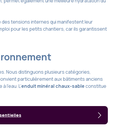
ion, permet également une meilleure hydratation du
des tensions internes qui manifestent leur
loi pour les petits chantiers, car ils garantissent
nvironnement
res. Nous distinguons plusieurs catégories,
t convient particulièrement aux bâtiments anciens
 l’eau. L’
enduit minéral chaux-sable
constitue
sentielles