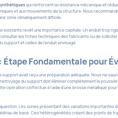
synthétiques
qui renforcent la résistance mécanique et rédui
hermiques et aux mouvements de la structure. Nous recommand
ne zone climatiquement difficile.
ux existants revêt une importance capitale. Un enduit trop rig
onsulter les fiches techniques des fabricants ou de solliciter
 support et celles de l’enduit envisagé.
: Étape Fondamentale pour Évi
e support avait reçu une préparation adéquate. Nous ne saurio
ettoyage du support doit éliminer complètement la poussière,
tte opération s’effectue à l’aide d’une brosse métallique pour
uestion. Les zones présentant des variations importantes de
ériau de base. Ces hétérogénéités créent des points de fragi