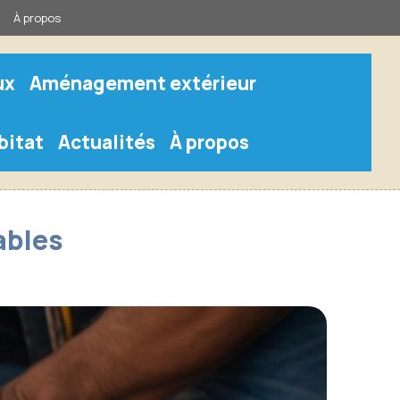
À propos
ux
Aménagement extérieur
bitat
Actualités
À propos
ables