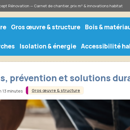
ept Rénovation — Carnet de chantier, prix m² & innovations habitat
re
Gros œuvre & structure
Bois & matéria
rches
Isolation & énergie
Accessibilité ha
es, prévention et solutions dur
Gros œuvre & structure
n 13 minutes