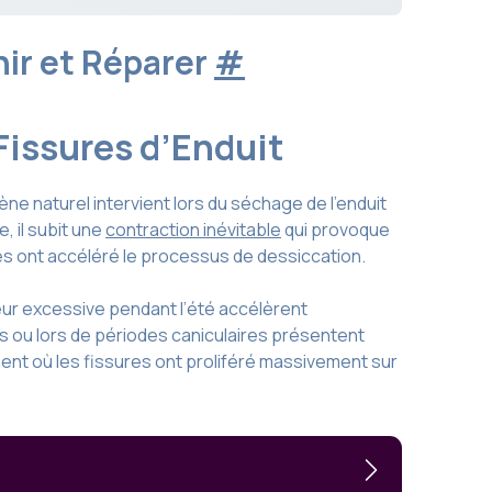
nir et Réparer
#
 Fissures d’Enduit
ne naturel intervient lors du séchage de l’enduit
 il subit une
contraction inévitable
qui provoque
iques ont accéléré le processus de dessiccation.
leur excessive pendant l’été accélèrent
s ou lors de périodes caniculaires présentent
oment où les fissures ont proliféré massivement sur