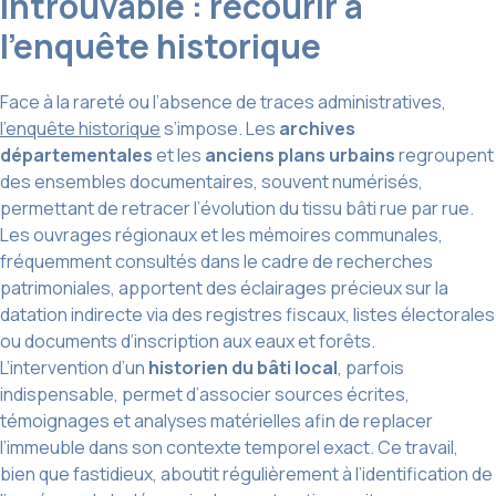
introuvable : recourir à
l’enquête historique
Face à la rareté ou l’absence de traces administratives,
l’enquête historique
s’impose. Les
archives
départementales
et les
anciens plans urbains
regroupent
des ensembles documentaires, souvent numérisés,
permettant de retracer l’évolution du tissu bâti rue par rue.
Les ouvrages régionaux et les mémoires communales,
fréquemment consultés dans le cadre de recherches
patrimoniales, apportent des éclairages précieux sur la
datation indirecte via des registres fiscaux, listes électorales
ou documents d’inscription aux eaux et forêts.
L’intervention d’un
historien du bâti local
, parfois
indispensable, permet d’associer sources écrites,
témoignages et analyses matérielles afin de replacer
l’immeuble dans son contexte temporel exact. Ce travail,
bien que fastidieux, aboutit régulièrement à l’identification de