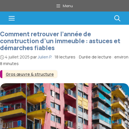
Aller
Menu
au
contenu
Menu
Comment retrouver l’année de
construction d’un immeuble : astuces et
démarches fiables
4 juillet 2025
par
Julien P.
·
18 lectures
·
Durée de lecture : environ
8 minutes
Gros œuvre & structure