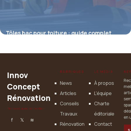
Tôles bac pour toiture : guide complet
27 juillet 2025
RUBRIQUES
LE MÉDIA
NE
Innov
Rec
News
À propos
Concept
mei
Articles
L'équipe
art
Rénovation
sem
Conseils
Charte
spa
Rénovez avec innovation
dés
Travaux
éditoriale
en u
f
𝕏
≋
Rénovation
Contact
S