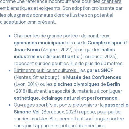
comme une référence incontournable pour des
chantiers
emblématiques et exigeants
. Son adoption croissante par
les plus grands donneurs d’ordre illustre son potentiel
d’adaptation omniprésent.
Charpentes de grande portée :
de nombreux
gymnases municipaux
tels que le
Complexe sportif
Jean-Bouin
(Angers, 2022), ainsi que les
halles
industrielles
d’
Airbus Atlantic
(Toulouse, 2023),
reposent sur des poutres BLc de plus de 60 mètres.
Bâtiments publics et culturels :
les
gares SNCF
(Nantes, Strasbourg), le
Musée des Confluences
(Lyon, 2014) ou les
piscines olympiques
de
Berlin
(
2018
) illustrent la capacité du matériau à conjuguer
esthétique, éclairage naturel et performance
.
Ouvrages sportifs et ponts piétonniers :
la
passerelle
Simone-Veil
(Bordeaux, 2023) repose, pour partie,
sur des modules BLc, permettant une longue portée
sans joint apparent ni poteau intermédiaire.