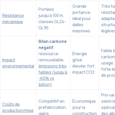
Grande
Très h
Portées
portance,
résista
Résistance
jusqu’à 100 m,
idéal pour
adapta
mécanique
classes GL24-
dalles
struct
GL36
massives
légère
Bilan carbone
négatif
,
Faible b
ressource
Énergie
carbon
Impact
renouvelable,
grise
usage,
environnemental
émissions très
élevée, fort
forte é
faibles (jusqu’à
impact CO2
de pro
-65% vs
béton)
Prix va
Compétitif en
Économique
selon l
Coûts de
préfabrication,
pour la
spécul
production/mise
gains
construction
des all