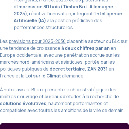
d’
Impression 3D bois
(
TimberBot, Allemagne,
2025
), réactive l’innovation, intégrant l’
Intelligence
Artificielle (IA)
à la gestion prédictive des
performances structurelles.
Les
prévisions pour 2025-2030
placent le secteur du BLc sur
une tendance de croissance à
deux chiffres par an
en
Europe occidentale, avec une pénétration accrue sur les
marchés nord-américains et asiatiques, portée par les
politiques publiques de
décret tertiaire, ZAN 2031
en
France et la
Loi sur le Climat
allemande.
À notre avis, le BLc représente le choix stratégique des
maîtres d’ouvrage et bureaux d’études à la recherche de
solutions évolutives
, hautement performantes et
compatibles avec toutes les ambitions de la ville de demain.