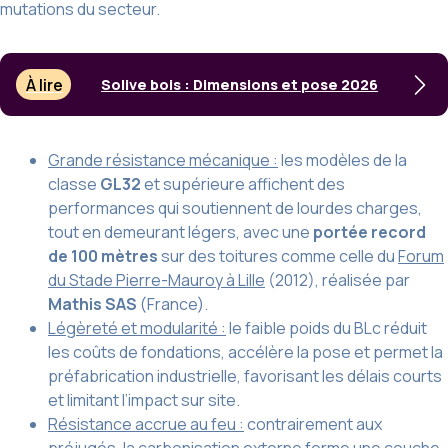
mutations du secteur.
À lire
Solive bois : Dimensions et pose 2026
Grande résistance mécanique :
les modèles de la
classe
GL32
et supérieure affichent des
performances qui soutiennent de lourdes charges,
tout en demeurant légers, avec une
portée record
de 100 mètres
sur des toitures comme celle du
Forum
du Stade Pierre-Mauroy à Lille
(2012), réalisée par
Mathis SAS
(France).
Légèreté et modularité :
le faible poids du BLc réduit
les coûts de fondations, accélère la pose et permet la
préfabrication industrielle, favorisant les délais courts
et limitant l’impact sur site.
Résistance accrue au feu :
contrairement aux
préjugés, la carbonisation externe forme une couche