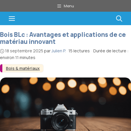
Aller
Menu
au
contenu
Menu
Bois BLc : Avantages et applications de ce
matériau innovant
18 septembre 2025
par
Julien P.
·
15 lectures
·
Durée de lecture :
environ 11 minutes
Bois & matériaux