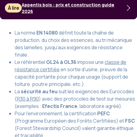
Appentis bois : prix et construction guide
À lire
2026
La norme
EN 14080
définit toute la chaîne de
production, du choix des essences, au tri mécanique
des lamelles, jusqu’aux exigences de résistance
finale.
Le référentiel
GL24 à GL36
impose une
classe de
résistance certifiée
en sortie d’usine, preuve de la
capacité portante pour chaque usage (support de
toiture, poutre principale, etc.).
La
sécurité au feu
suit les exigences des Eurocodes
(
R30 à R90
) avec des protocoles de test sur mesures
(exemples :
Efectis France
, laboratoire agréé).
Pour l’environnement, la certification
PEFC
(Programme Européen des Forêts Certifiées) et
FSC
(Forest Stewardship Council) valent garantie éthique
et traçabilité.