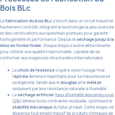
Bois BLc
La
fabrication du bois BLc
s’inscrit dans un circuit industriel
hautement contrôlé, intégrant la technologie la plus avancée
et des certifications européennes pointues pour garantir
homogénéité et performance. Depuis le
séchage jusqu’à la
mise en forme finale
, chaque étape s’avère déterminante
pour obtenir une qualité irréprochable, capable de se
conformer aux exigences structurelles internationales.
Le
choix de l’essence
s’opère selon l’usage final :
l’
épicéa
demeure majoritaire pour sa robustesse et
sa légèreté, tandis que le
douglas
et le
mélèze
séduisent par leur résistance naturelle à l’humidité.
Le
séchage artificiel
(
taux d’humidité descendu sous
12%
) élimine toute contrainte résiduelle, optimisant la
stabilité mécanique
du futur produit. Cette étape clé
dispense tout emploi massif de produits chimiques de