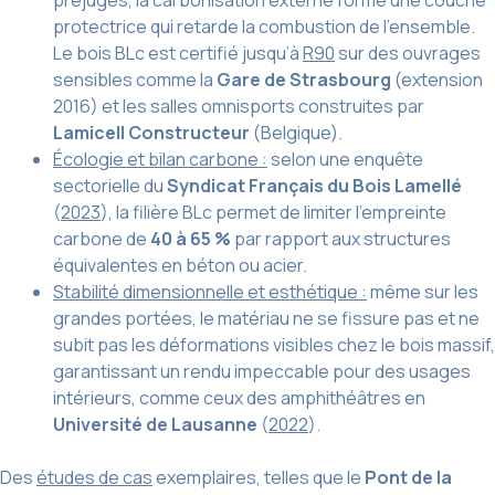
protectrice qui retarde la combustion de l’ensemble.
Le bois BLc est certifié jusqu’à
R90
sur des ouvrages
sensibles comme la
Gare de Strasbourg
(extension
2016) et les salles omnisports construites par
Lamicell Constructeur
(Belgique).
Écologie et bilan carbone :
selon une enquête
sectorielle du
Syndicat Français du Bois Lamellé
(
2023
), la filière BLc permet de limiter l’empreinte
carbone de
40 à 65 %
par rapport aux structures
équivalentes en béton ou acier.
Stabilité dimensionnelle et esthétique :
même sur les
grandes portées, le matériau ne se fissure pas et ne
subit pas les déformations visibles chez le bois massif,
garantissant un rendu impeccable pour des usages
intérieurs, comme ceux des amphithéâtres en
Université de Lausanne
(
2022
).
Des
études de cas
exemplaires, telles que le
Pont de la