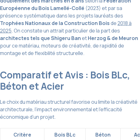
doublement des marchés en 8 ans
selon la
Fédération
Européenne du Bois Lamellé-Collé
(2023) et par sa
présence systématique dans les projets lauréats des
Trophées Nationaux de la Construction Bois
de
2018 à
2025
. On constate un attrait particulier de la part des
architectes tels que Shigeru Ban
et
Herzog & de Meuron
pour ce matériau, moteurs de créativité, de rapidité de
montage et de flexibilité structurelle.
Comparatif et Avis : Bois BLc,
Béton et Acier
Le choix du matériau structurel favorise ou limite la créativité
architecturale, l’impact environnemental et l’efficacité
économique d’un projet.
Critère
Bois BLc
Béton
Ac