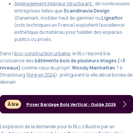
Aménagement
intérieur
structurant :
de nombreuses
entreprises telles que
Scandinavia Design
(Danemark, mobilier haut de gamme) ou
Lignaflor
(sols techniques en France) exploitent l’excellence
esthétique du matériau pour habiller des espaces
publics ou privés.
Dans l’
éco-construction urbaine
, le BLc répond à la
croissance des
bâtiments bois de plusieurs étages (>5
niveaux)
comme ceux du projet
Woody Manhattan
? à
Strasbourg (
livré en 2024
), préfigurant la ville décarbonée de
demain.
À lire
Poser Bardage Bois Vertical : Guide 2026
L’explosion de la demande pour le BLc s’illustre par un