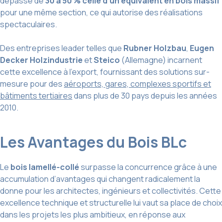
dépasse de
30 à 50 % celle d’un équivalent en bois massif
pour une même section, ce qui autorise des réalisations
spectaculaires.
Des entreprises leader telles que
Rubner Holzbau
,
Eugen
Decker Holzindustrie
et
Steico
(Allemagne) incarnent
cette excellence à l’export, fournissant des solutions sur-
mesure pour des
aéroports, gares, complexes sportifs et
bâtiments tertiaires
dans plus de 30 pays depuis les années
2010.
Les Avantages du Bois BLc
Le
bois lamellé-collé
surpasse la concurrence grâce à une
accumulation d’avantages qui changent radicalement la
donne pour les architectes, ingénieurs et collectivités. Cette
excellence technique et structurelle lui vaut sa place de choix
dans les projets les plus ambitieux, en réponse aux