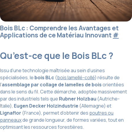
Bois BLc : Comprendre les Avantages et
Applications de ce Matériau Innovant
#
Qu’est-ce que le Bois BLc ?
Issu d’une technologie maîtrisée au sein d’usines
spécialisées, le
bois BLc
(
bois lamellé-collé
) résulte de
l’
assemblage par collage de lamelles de bois
orientées
dans le sens du fil. Cette démarche, adoptée massivement
par des industriels tels que
Rubner Holzbau
(Autriche-
Italie),
Eugen Decker Holzindustrie
(Allemagne) et
Lignaflor
(France), permet d’obtenir des
poutres ou
panneaux
de grande longueur, de formes variées, tout en
optimisant les ressources forestières.