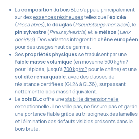
La
composition
du bois BLc s’appuie principalement
sur des
essences résineuses
telles que l’
épicéa
(
Picea abies
), le
douglas
(
Pseudotsuga menziesii
), le
pin sylvestre
(
Pinus sylvestris
) et le
mélèze
(
Larix
decidua
). Des variantes intègrent le
chêne européen
pour des usages haut de gamme.
Ses
propriétés physiques
se traduisent par une
faible
masse volumique
(en moyenne
500 kg/m?
pour l’épicéa, jusqu’à
700 kg/m?
pour le chêne) et une
solidité remarquable
, avec des classes de
résistance certifiées (GL24 à GL36), surpassant
nettement le bois massif équivalent.
Le
bois BLc
offre une
stabilité dimensionnelle
exceptionnelle : il ne vrille pas, ne fissure pas et garde
une portance fiable grâce au tri soigneux des lamelles
et l’élimination des défauts visibles présents dans le
bois brute.