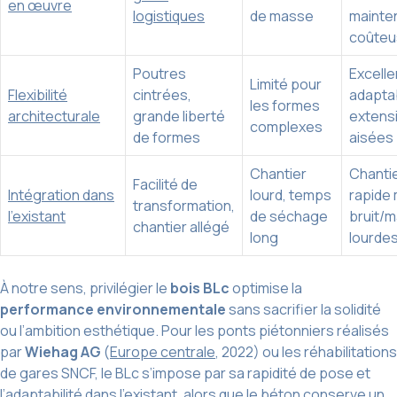
en œuvre
logistiques
de masse
mainte
coûteu
Poutres
Excelle
Limité pour
Flexibilité
cintrées,
adaptab
les formes
architecturale
grande liberté
extens
complexes
de formes
aisées
Chantier
Chanti
Facilité de
Intégration dans
lourd, temps
rapide 
transformation,
l’existant
de séchage
bruit/
chantier allégé
long
lourde
À notre sens, privilégier le
bois BLc
optimise la
performance environnementale
sans sacrifier la solidité
ou l’ambition esthétique. Pour les ponts piétonniers réalisés
par
Wiehag AG
(
Europe centrale
, 2022) ou les réhabilitations
de gares SNCF, le BLc s’impose par sa rapidité de pose et
l’adaptabilité dans l’existant, alors que le béton conserve un