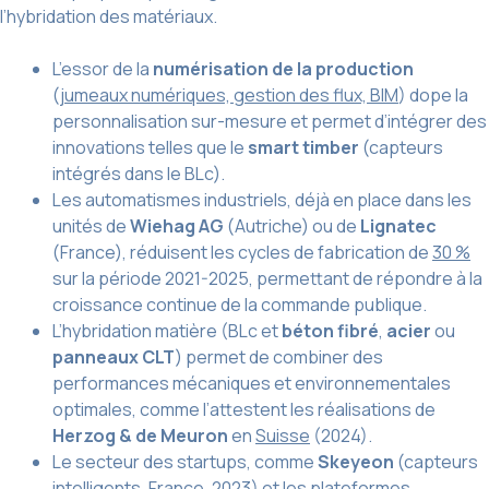
l’hybridation des matériaux.
L’essor de la
numérisation de la production
(
jumeaux numériques, gestion des flux, BIM
) dope la
personnalisation sur-mesure et permet d’intégrer des
innovations telles que le
smart timber
(capteurs
intégrés dans le BLc).
Les automatismes industriels, déjà en place dans les
unités de
Wiehag AG
(Autriche) ou de
Lignatec
(France), réduisent les cycles de fabrication de
30 %
sur la période 2021-2025, permettant de répondre à la
croissance continue de la commande publique.
L’hybridation matière (BLc et
béton fibré
,
acier
ou
panneaux CLT
) permet de combiner des
performances mécaniques et environnementales
optimales, comme l’attestent les réalisations de
Herzog & de Meuron
en
Suisse
(2024).
Le secteur des startups, comme
Skeyeon
(capteurs
intelligents, France, 2023) et les plateformes