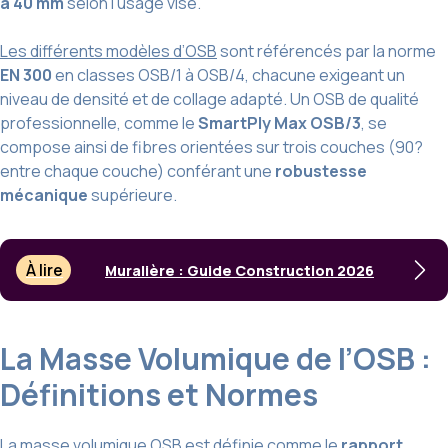
à 40 mm
selon l’usage visé.
Les différents modèles d’OSB
sont référencés par la norme
EN 300
en classes OSB/1 à OSB/4, chacune exigeant un
niveau de densité et de collage adapté. Un OSB de qualité
professionnelle, comme le
SmartPly Max OSB/3
, se
compose ainsi de fibres orientées sur trois couches (90?
entre chaque couche) conférant une
robustesse
mécanique
supérieure.
À lire
Muralière : Guide Construction 2026
La Masse Volumique de l’OSB :
Définitions et Normes
La masse volumique OSB
est définie comme le
rapport