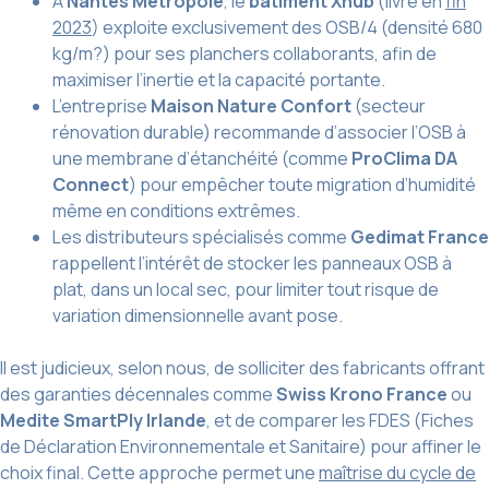
À
Nantes Métropole
, le
bâtiment Xhub
(livré en
fin
2023
) exploite exclusivement des OSB/4 (densité 680
kg/m?) pour ses planchers collaborants, afin de
maximiser l’inertie et la capacité portante.
L’entreprise
Maison Nature Confort
(secteur
rénovation durable) recommande d’associer l’OSB à
une membrane d’étanchéité (comme
ProClima DA
Connect
) pour empêcher toute migration d’humidité
même en conditions extrêmes.
Les distributeurs spécialisés comme
Gedimat France
rappellent l’intérêt de stocker les panneaux OSB à
plat, dans un local sec, pour limiter tout risque de
variation dimensionnelle avant pose.
Il est judicieux, selon nous, de solliciter des fabricants offrant
des garanties décennales comme
Swiss Krono France
ou
Medite SmartPly Irlande
, et de comparer les FDES (Fiches
de Déclaration Environnementale et Sanitaire) pour affiner le
choix final. Cette approche permet une
maîtrise du cycle de