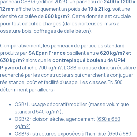
panneau OSB/3 (édition 2023), un panneau de
2400 x 1200 x
12 mm
affiche typiquement un poids de
19 à 21 kg
, soit une
densité calculée de
660 kg/m?
. Cette donnée est cruciale
pour tout calcul de charges (dalles porteuses, murs à
ossature bois, coffrages de dalle béton).
Comparativement
, les panneaux de particules standard
produits par
SA Epan France
oscillent entre
620 kg/m? et
630 kg/m?
alors que le
contreplaqué bouleau
de
UPM
Plywood
affiche 700 kg/m?. L’OSB propose donc un équilibre
recherché par les constructeurs qui cherchent à conjuguer
résistance, coût et facilité d’usage. Les classes EN 300
déterminent par ailleurs :
OSB/1 : usage décoratif/mobilier (masse volumique
standard
640 kg/m?
).
OSB/2 : cloison sèche, agencement (
630 à 650
kg/m?
).
OSB/3 : structures exposées à l’humidité (
650 à 680