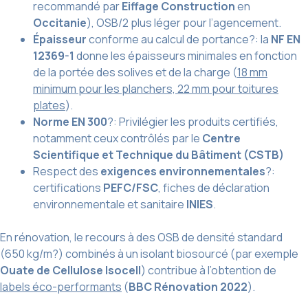
recommandé par
Eiffage Construction
en
Occitanie
), OSB/2 plus léger pour l’agencement.
Épaisseur
conforme au calcul de portance?: la
NF EN
12369-1
donne les épaisseurs minimales en fonction
de la portée des solives et de la charge (
18 mm
minimum pour les planchers, 22 mm pour toitures
plates
).
Norme EN 300
?: Privilégier les produits certifiés,
notamment ceux contrôlés par le
Centre
Scientifique et Technique du Bâtiment (CSTB)
Respect des
exigences environnementales
?:
certifications
PEFC/FSC
, fiches de déclaration
environnementale et sanitaire
INIES
.
En rénovation, le recours à des OSB de densité standard
(650 kg/m?) combinés à un isolant biosourcé (par exemple
Ouate de Cellulose Isocell
) contribue à l’obtention de
labels éco-performants
(
BBC Rénovation 2022
).