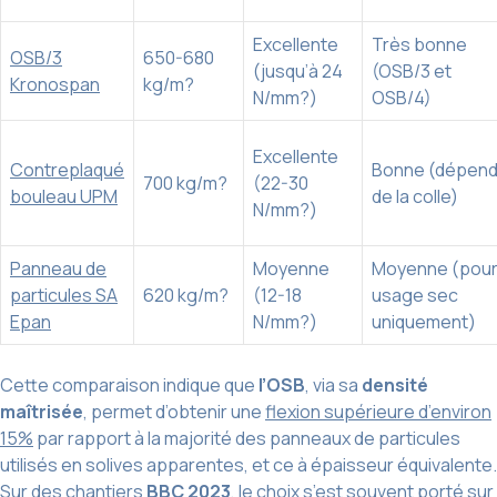
Excellente
Très bonne
OSB/3
650-680
(jusqu’à 24
(OSB/3 et
Kronospan
kg/m?
N/mm?)
OSB/4)
Excellente
Contreplaqué
Bonne (dépen
700 kg/m?
(22-30
bouleau UPM
de la colle)
N/mm?)
Panneau de
Moyenne
Moyenne (pou
particules SA
620 kg/m?
(12-18
usage sec
Epan
N/mm?)
uniquement)
Cette comparaison indique que
l’OSB
, via sa
densité
maîtrisée
, permet d’obtenir une
flexion supérieure d’environ
15%
par rapport à la majorité des panneaux de particules
utilisés en solives apparentes, et ce à épaisseur équivalente.
Sur des chantiers
BBC 2023
, le choix s’est souvent porté sur