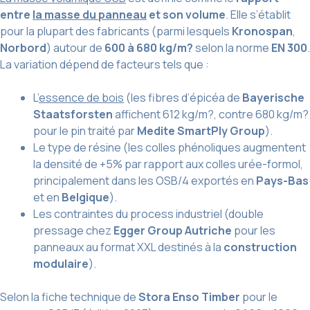
entre
la masse du panneau
et son volume
. Elle s’établit
pour la plupart des fabricants (parmi lesquels
Kronospan
,
Norbord
) autour de
600 à 680 kg/m?
selon la norme
EN 300
.
La variation dépend de facteurs tels que :
L’
essence de bois
(les fibres d’épicéa de
Bayerische
Staatsforsten
affichent 612 kg/m?, contre 680 kg/m?
pour le pin traité par
Medite SmartPly Group
).
Le type de résine (les colles phénoliques augmentent
la densité de +5% par rapport aux colles urée-formol,
principalement dans les OSB/4 exportés en
Pays-Bas
et en
Belgique
).
Les contraintes du process industriel (double
pressage chez
Egger Group Autriche
pour les
panneaux au format XXL destinés à la
construction
modulaire
).
Selon la fiche technique de
Stora Enso Timber
pour le