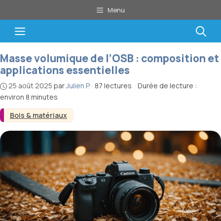
Aller
Menu
au
contenu
Menu
Masse volumique de l’OSB : composition et
applications essentielles
25 août 2025
par
Julien P.
·
87 lectures
·
Durée de lecture :
environ 8 minutes
Bois & matériaux