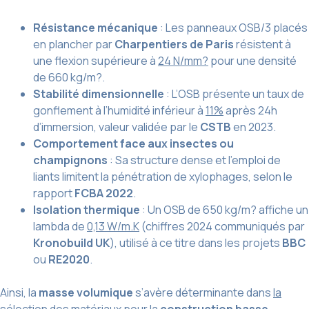
Résistance mécanique
: Les panneaux OSB/3 placés
en plancher par
Charpentiers de Paris
résistent à
une flexion supérieure à
24 N/mm?
pour une densité
de 660 kg/m?.
Stabilité dimensionnelle
: L’OSB présente un taux de
gonflement à l’humidité inférieur à
11%
après 24h
d’immersion, valeur validée par le
CSTB
en 2023.
Comportement face aux insectes ou
champignons
: Sa structure dense et l’emploi de
liants limitent la pénétration de xylophages, selon le
rapport
FCBA 2022
.
Isolation thermique
: Un OSB de 650 kg/m? affiche un
lambda de
0,13 W/m.K
(chiffres 2024 communiqués par
Kronobuild UK
), utilisé à ce titre dans les projets
BBC
ou
RE2020
.
Ainsi, la
masse volumique
s’avère déterminante dans
la
sélection des matériaux
pour la
construction basse