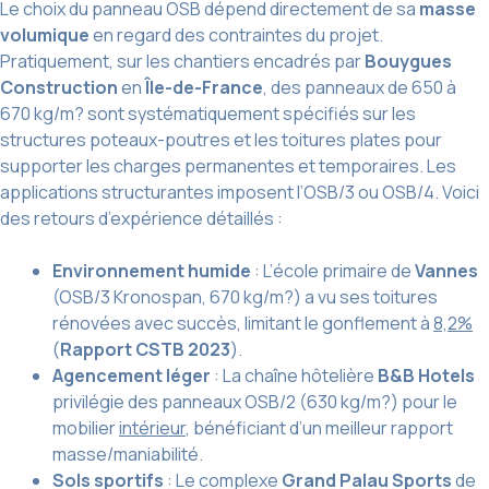
Le choix du panneau OSB dépend directement de sa
masse
volumique
en regard des contraintes du projet.
Pratiquement, sur les chantiers encadrés par
Bouygues
Construction
en
Île-de-France
, des panneaux de 650 à
670 kg/m? sont systématiquement spécifiés sur les
structures poteaux-poutres et les toitures plates pour
supporter les charges permanentes et temporaires. Les
applications structurantes imposent l’OSB/3 ou OSB/4. Voici
des retours d’expérience détaillés :
Environnement humide
: L’école primaire de
Vannes
(OSB/3 Kronospan, 670 kg/m?) a vu ses toitures
rénovées avec succès, limitant le gonflement à
8,2%
(
Rapport CSTB 2023
).
Agencement léger
: La chaîne hôtelière
B&B Hotels
privilégie des panneaux OSB/2 (630 kg/m?) pour le
mobilier
intérieur
, bénéficiant d’un meilleur rapport
masse/maniabilité.
Sols sportifs
: Le complexe
Grand Palau Sports
de