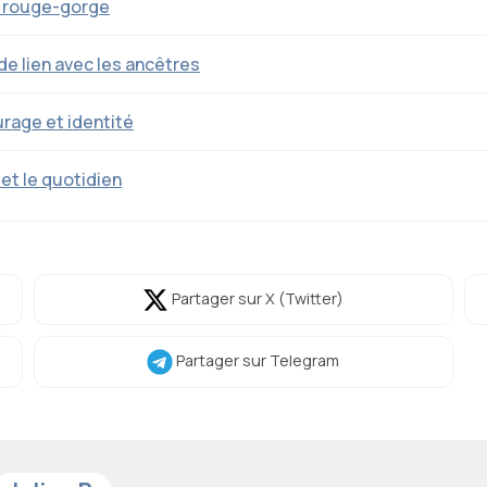
u rouge-gorge
de lien avec les ancêtres
urage et identité
 et le quotidien
Partager
sur X (Twitter)
Partager
sur Telegram