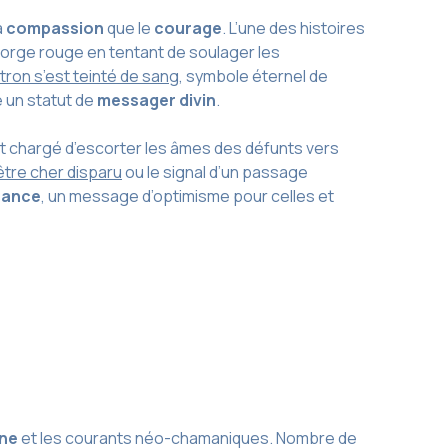
a
compassion
que le
courage
. L’une des histoires
 gorge rouge en tentant de soulager les
stron s’est teinté de sang
, symbole éternel de
 un statut de
messager divin
.
t chargé d’escorter les âmes des défunts vers
être cher disparu
ou le signal d’un passage
sance
, un message d’optimisme pour celles et
ine
et les courants néo-chamaniques. Nombre de