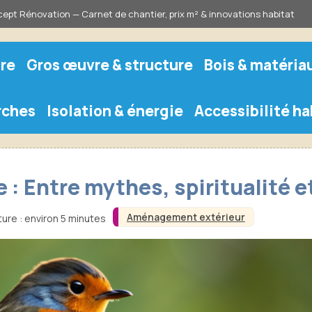
ept Rénovation — Carnet de chantier, prix m² & innovations habitat
re
Gros œuvre & structure
Bois & matéria
rches
Isolation & énergie
Accessibilité ha
: Entre mythes, spiritualité 
Aménagement extérieur
ure : environ 5 minutes