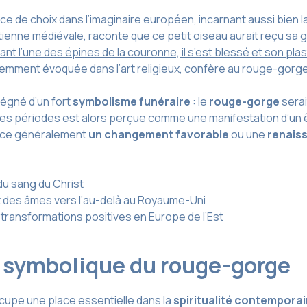
e de choix dans l’imaginaire européen, incarnant aussi bien l
étienne médiévale, raconte que ce petit oiseau aurait reçu sa
rant l’une des épines de la couronne, il s’est blessé et son pla
uemment évoquée dans l’art religieux, confère au rouge-gorge
régné d’un fort
symbolisme funéraire
: le
rouge-gorge
serai
ines périodes est alors perçue comme une
manifestation d’un 
once généralement
un changement favorable
ou une
renais
du sang du Christ
es âmes vers l’au-delà au Royaume-Uni
transformations positives en Europe de l’Est
et symbolique du rouge-gorge
upe une place essentielle dans la
spiritualité contempora