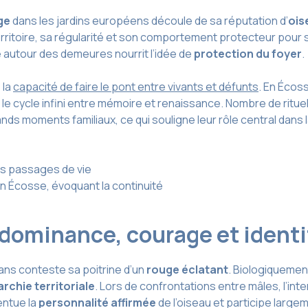
ge
dans les jardins européens découle de sa réputation d’
ois
 territoire, sa régularité et son comportement protecteur pour
e autour des demeures nourrit l’idée de
protection du foyer
.
e
la
capacité de faire le pont entre vivants et défunts
. En Écos
ant le cycle infini entre mémoire et renaissance. Nombre de r
nds moments familiaux, ce qui souligne leur rôle central dans 
es passages de vie
en Écosse, évoquant la continuité
: dominance, courage et ident
ans conteste sa poitrine d’un
rouge éclatant
. Biologiquement
archie territoriale
. Lors de confrontations entre mâles, l’int
entue la
personnalité affirmée
de l’oiseau et participe largem