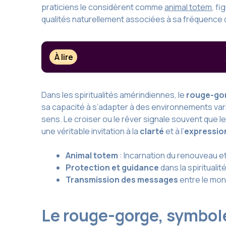
praticiens le considèrent comme
animal totem
, f
qualités naturellement associées à sa fréquence 
À lire
Dans les spiritualités amérindiennes, le
rouge-go
sa capacité à s’adapter à des environnements varié
sens. Le croiser ou le rêver signale souvent qu
une véritable invitation à la
clarté
et à l’
expressio
Animal totem
: Incarnation du renouveau 
Protection et guidance
dans la spirituali
Transmission des messages
entre le mond
Le rouge-gorge, symbole