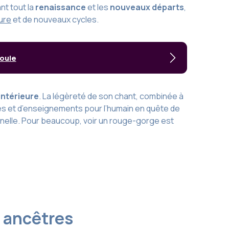
ant tout la
renaissance
et les
nouveaux départs
,
ture
et de nouveaux cycles.
nouie
intérieure
. La légèreté de son chant, combinée à
nes et d’enseignements pour l’humain en quête de
nelle. Pour beaucoup, voir un rouge-gorge est
s ancêtres