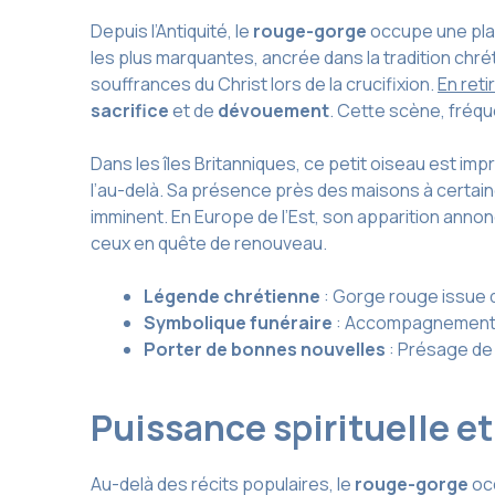
Depuis l’Antiquité, le
rouge-gorge
occupe une plac
les plus marquantes, ancrée dans la tradition chr
souffrances du Christ lors de la crucifixion.
En reti
sacrifice
et de
dévouement
. Cette scène, fréq
Dans les îles Britanniques, ce petit oiseau est imp
l’au-delà. Sa présence près des maisons à certa
imminent. En Europe de l’Est, son apparition ann
ceux en quête de renouveau.
Légende chrétienne
: Gorge rouge issue 
Symbolique funéraire
: Accompagnement d
Porter de bonnes nouvelles
: Présage de 
Puissance spirituelle 
Au-delà des récits populaires, le
rouge-gorge
occ