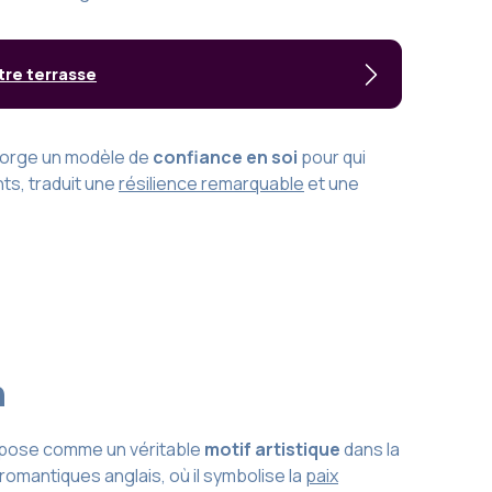
tre terrasse
-gorge un modèle de
confiance en soi
pour qui
ts, traduit une
résilience remarquable
et une
n
’impose comme un véritable
motif artistique
dans la
romantiques anglais, où il symbolise la
paix