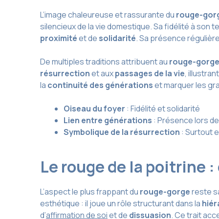
L’image chaleureuse et rassurante du
rouge-gor
silencieux de la vie domestique. Sa fidélité à son
proximité
et de
solidarité
. Sa présence régulièr
De multiples traditions attribuent au
rouge-gorg
résurrection
et aux
passages de la vie
, illustr
la
continuité des générations
et marquer les gra
Oiseau du foyer
: Fidélité et solidarité
Lien entre générations
: Présence lors d
Symbolique de la résurrection
: Surtout 
Le rouge de la poitrine 
L’aspect le plus frappant du
rouge-gorge
reste s
esthétique : il joue un rôle structurant dans la
hiér
d’
affirmation de soi
et de
dissuasion
. Ce trait acc