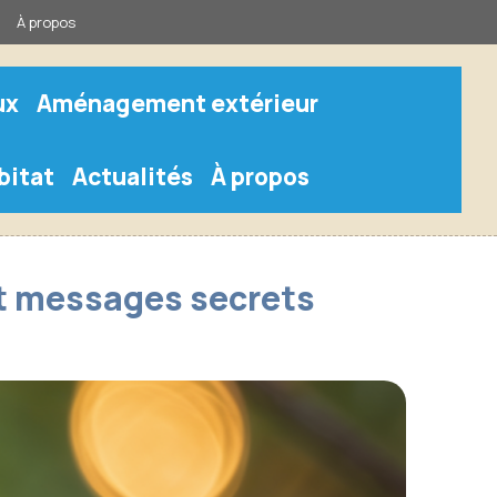
À propos
ux
Aménagement extérieur
bitat
Actualités
À propos
et messages secrets