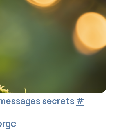
t messages secrets
#
orge