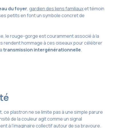
eau du foyer
,
gardien des liens familiaux
et témoin
 ses petits en font un symbole concret de
se, le rouge-gorge est couramment associé à la
ituels rendent hommage à ces oiseaux pour célébrer
la
transmission intergénérationnelle
.
ité
, ce plastron ne se limite pas à une simple parure
ensité de la couleur agit comme un signal
ent à l’imaginaire collectif autour de sa bravoure.