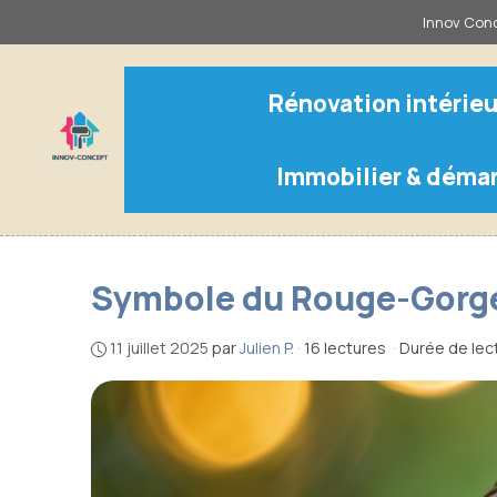
Aller
Innov Conc
au
contenu
Rénovation intérieu
Immobilier & déma
Symbole du Rouge-Gorge 
11 juillet 2025
par
Julien P.
·
16 lectures
·
Durée de lect