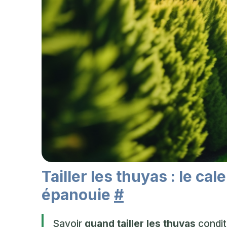
Tailler les thuyas : le ca
épanouie
#
Savoir
quand tailler les thuyas
condit