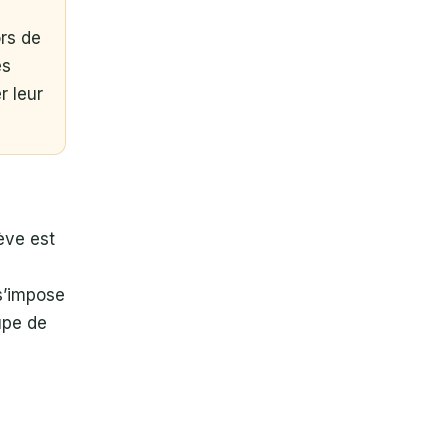
rs de
es
r leur
ève est
s’impose
upe de