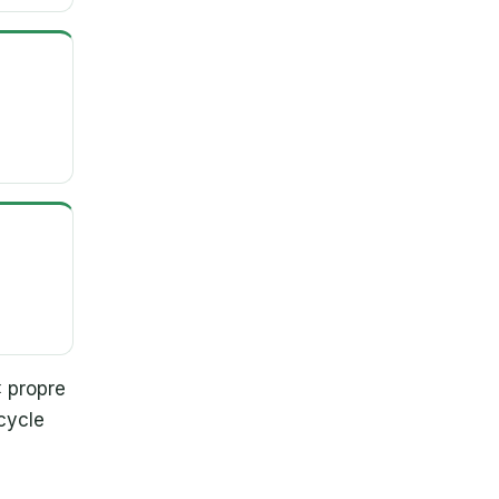
« propre
 cycle