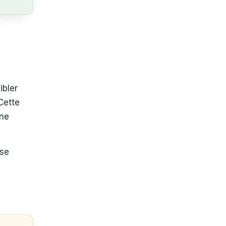
ibler
 Cette
une
ise