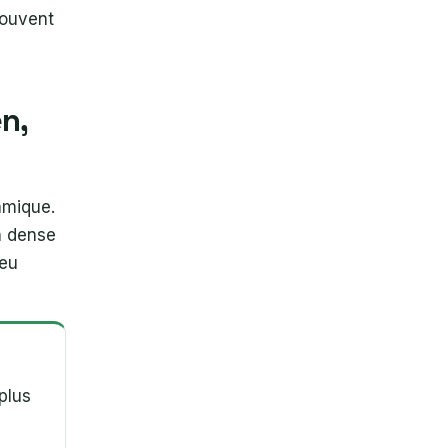
souvent
n,
amique.
on dense
peu
plus