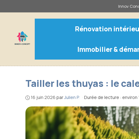
Aller
Innov Conc
au
contenu
Rénovation intérieu
Immobilier & déma
Tailler les thuyas : le c
16 juin 2026
par
Julien P.
·
Durée de lecture : environ