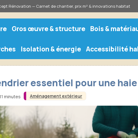
ept Rénovation — Carnet de chantier, prix m² & innovations habitat
re
Gros œuvre & structure
Bois & matéria
rches
Isolation & énergie
Accessibilité ha
alendrier essentiel pour une hai
Aménagement extérieur
 11 minutes