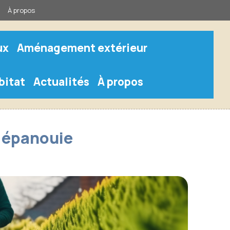
À propos
ux
Aménagement extérieur
bitat
Actualités
À propos
e épanouie