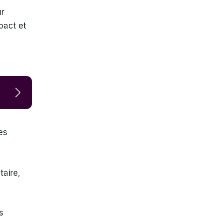
ur
pact et
es
taire,
s