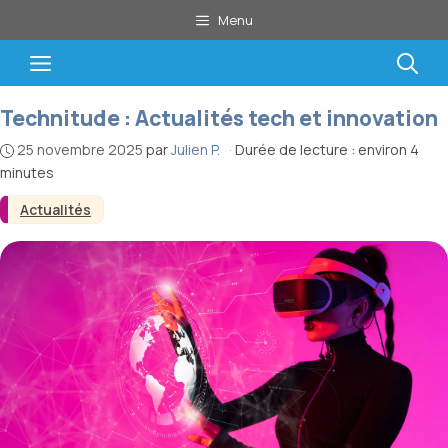
Aller
Menu
au
contenu
Menu
Technitude : Actualités tech et innovation
25 novembre 2025
par
Julien P.
·
Durée de lecture : environ 4
minutes
Actualités