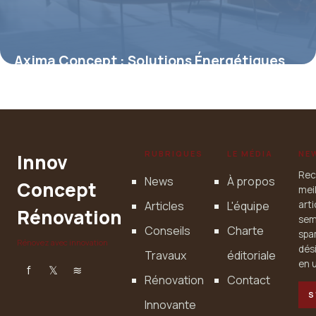
Axima Concept : Solutions Énergétiques
Pro
30 avril 2026
RUBRIQUES
LE MÉDIA
NE
Innov
Rec
News
À propos
Concept
mei
Articles
L'équipe
art
Rénovation
sem
Conseils
Charte
spa
Rénovez avec innovation
dés
Travaux
éditoriale
en u
f
𝕏
≋
Rénovation
Contact
S
Innovante