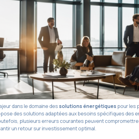
jeur dans le domaine des
solutions énergétiques
pour les 
ose des solutions adaptées aux besoins spécifiques des entre
utefois, plusieurs erreurs courantes peuvent compromettre l’
rantir un retour sur investissement optimal.