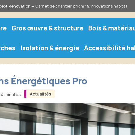
ept Rénovation — Carnet de chantier, prix m² & innovations habitat
re
Gros œuvre & structure
Bois & matéria
rches
Isolation & énergie
Accessibilité ha
ns Énergétiques Pro
Actualités
n 4 minutes