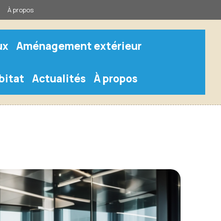
À propos
ux
Aménagement extérieur
bitat
Actualités
À propos