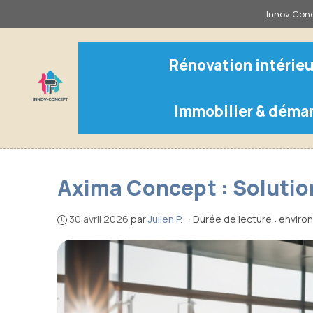
Aller
Innov Conc
au
contenu
Rénovation intérieu
Immobilier & déma
Axima Concept : Solutio
30 avril 2026
par
Julien P.
·
Durée de lecture : enviro