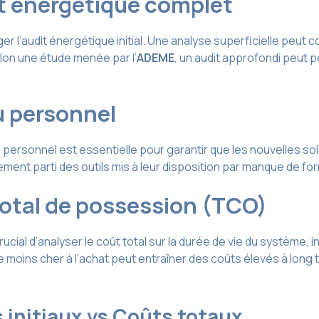
dit énergétique complet
ger l’audit énergétique initial. Une analyse superficielle pe
lon une étude menée par l’
ADEME
, un audit approfondi peut
du personnel
u personnel est essentielle pour garantir que les nouvelles so
ent parti des outils mis à leur disposition par manque de fo
total de possession (TCO)
cial d’analyser le coût total sur la durée de vie du système, inc
 moins cher à l’achat peut entraîner des coûts élevés à long te
 initiaux vs Coûts totaux