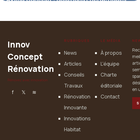
Pro
30 avril 2026
RUBRIQUES
LE MÉDIA
NE
Innov
Rec
News
À propos
Concept
mei
Articles
L'équipe
art
Rénovation
sem
Conseils
Charte
spa
Rénovez avec innovation
dés
Travaux
éditoriale
en u
f
𝕏
≋
Rénovation
Contact
S
Innovante
Innovations
Habitat