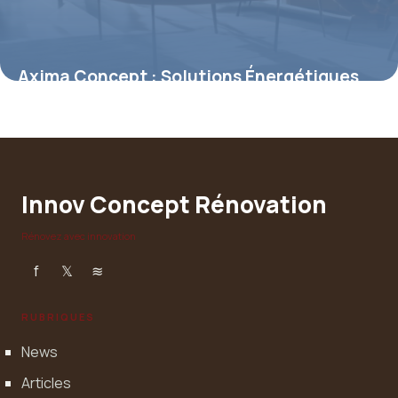
Axima Concept : Solutions Énergétiques
Pro
30 avril 2026
Innov Concept Rénovation
Rénovez avec innovation
f
𝕏
≋
RUBRIQUES
News
Articles