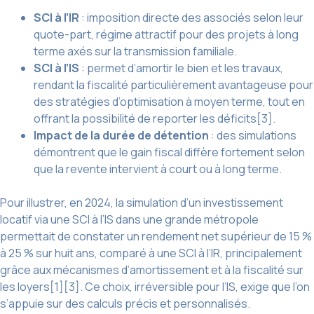
SCI à l’IR
: imposition directe des associés selon leur
quote-part, régime attractif pour des projets à long
terme axés sur la transmission familiale.
SCI à l’IS
: permet d’amortir le bien et les travaux,
rendant la fiscalité particulièrement avantageuse pour
des stratégies d’optimisation à moyen terme, tout en
offrant la possibilité de reporter les déficits[3].
Impact de la durée de détention
: des simulations
démontrent que le gain fiscal diffère fortement selon
que la revente intervient à court ou à long terme.
Pour illustrer, en 2024, la simulation d’un investissement
locatif via une SCI à l’IS dans une grande métropole
permettait de constater un rendement net supérieur de 15 %
à 25 % sur huit ans, comparé à une SCI à l’IR, principalement
grâce aux mécanismes d’amortissement et à la fiscalité sur
les loyers[1][3]. Ce choix, irréversible pour l’IS, exige que l’on
s’appuie sur des calculs précis et personnalisés.