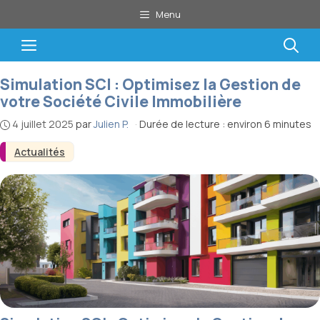
Aller
Menu
au
contenu
Menu
Simulation SCI : Optimisez la Gestion de
votre Société Civile Immobilière
4 juillet 2025
par
Julien P.
·
Durée de lecture : environ 6 minutes
Actualités