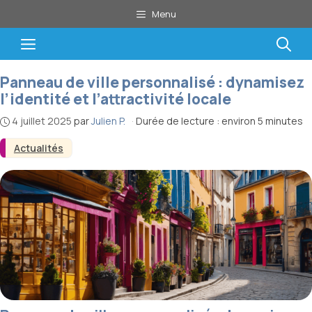
Aller
Menu
au
contenu
Menu
Panneau de ville personnalisé : dynamisez
l’identité et l’attractivité locale
4 juillet 2025
par
Julien P.
·
Durée de lecture : environ 5 minutes
Actualités