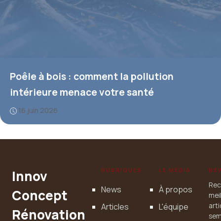
Poêle à bois : comment la pollution
intérieure menace votre santé
16 juin 2026
RUBRIQUES
LE MÉDIA
NE
Innov
Rec
News
À propos
Concept
mei
Articles
L'équipe
art
Rénovation
sem