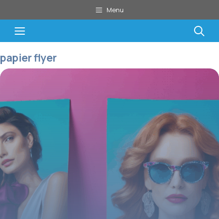
Aller
Menu
au
contenu
Menu
papier flyer