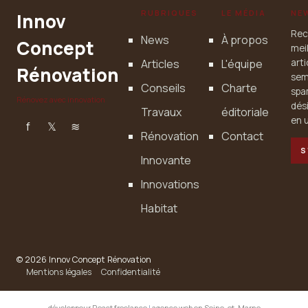
RUBRIQUES
LE MÉDIA
NE
Innov
Rec
News
À propos
Concept
mei
Articles
L'équipe
art
Rénovation
sem
Conseils
Charte
spa
Rénovez avec innovation
dés
Travaux
éditoriale
en u
f
𝕏
≋
Rénovation
Contact
S
Innovante
Innovations
Habitat
© 2026 Innov Concept Rénovation
Mentions légales
Confidentialité
développeur React freelance
|
agence web en Seine-et-Marne