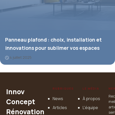
Panneau plafond : choix, installation et
innovations pour sublimer vos espaces
4 juillet 2025
RUBRIQUES
LE MÉDIA
NE
Innov
Rec
News
À propos
Concept
mei
Articles
L'équipe
art
Rénovation
sem