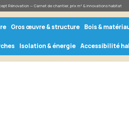
ept Rénovation — Carnet de chantier, prix m² & innovations habitat
re
Gros œuvre & structure
Bois & matéria
rches
Isolation & énergie
Accessibilité ha