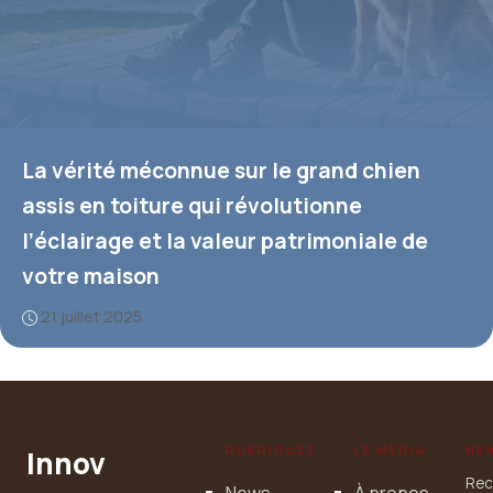
La vérité méconnue sur le grand chien
assis en toiture qui révolutionne
l’éclairage et la valeur patrimoniale de
votre maison
21 juillet 2025
RUBRIQUES
LE MÉDIA
NE
Innov
Rec