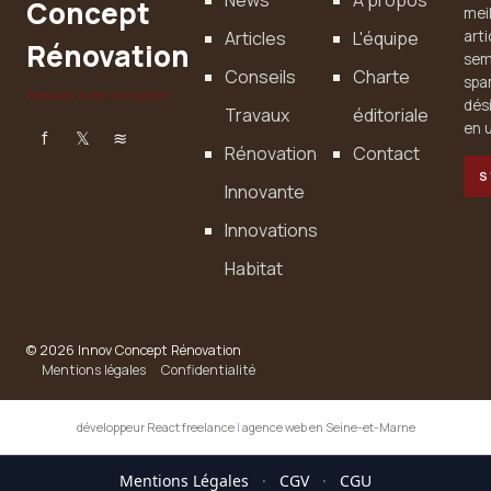
News
À propos
Concept
mei
Articles
L'équipe
art
Rénovation
sem
Conseils
Charte
spa
Rénovez avec innovation
dés
Travaux
éditoriale
en u
f
𝕏
≋
Rénovation
Contact
S
Innovante
Innovations
Habitat
© 2026 Innov Concept Rénovation
Mentions légales
Confidentialité
développeur React freelance
|
agence web en Seine-et-Marne
Mentions Légales
·
CGV
·
CGU