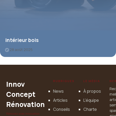
intérieur bois
28 août 2025
RUBRIQUES
LE MÉDIA
NE
Innov
Rec
News
À propos
Concept
mei
Articles
L'équipe
art
Rénovation
sem
Conseils
Charte
spa
Rénovez avec innovation