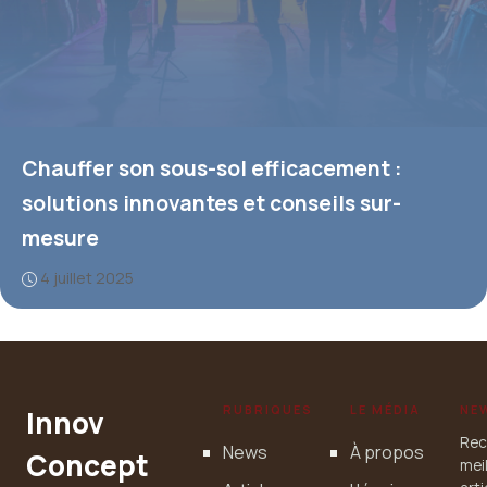
Chauffer son sous-sol efficacement :
solutions innovantes et conseils sur-
mesure
4 juillet 2025
RUBRIQUES
LE MÉDIA
NE
Innov
Rec
News
À propos
Concept
mei