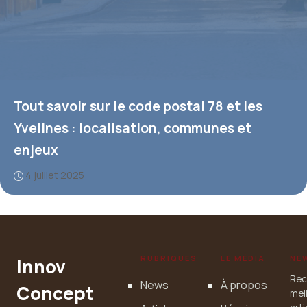
Tout savoir sur le code postal 78 et les
Yvelines : localisation, communes et
enjeux
4 juillet 2025
RUBRIQUES
LE MÉDIA
NE
Innov
Rec
News
À propos
Concept
mei