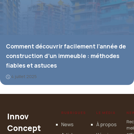
Comment découvrir facilement l’année de
construction d’un immeuble : méthodes
fiables et astuces
4 juillet 2025
RUBRIQUES
LE MÉDIA
NE
Innov
Rec
News
À propos
Concept
mei