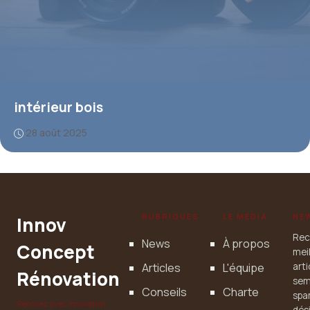
intérieur bois
28 août 2025
RUBRIQUES
LE MÉDIA
NE
Innov
Rec
News
À propos
Concept
mei
Articles
L'équipe
art
Rénovation
sem
Conseils
Charte
spa
Rénovez avec innovation