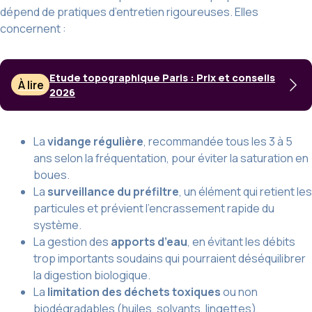
dépend de pratiques d’entretien rigoureuses. Elles
concernent :
Etude topographique Paris : Prix et conseils
À lire
2026
La
vidange régulière
, recommandée tous les 3 à 5
ans selon la fréquentation, pour éviter la saturation en
boues.
La
surveillance du préfiltre
, un élément qui retient les
particules et prévient l’encrassement rapide du
système.
La gestion des
apports d’eau
, en évitant les débits
trop importants soudains qui pourraient déséquilibrer
la digestion biologique.
La
limitation des déchets toxiques
ou non
biodégradables (huiles, solvants, lingettes),