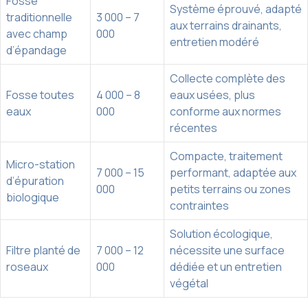
Fosse
Système éprouvé, adapté
traditionnelle
3 000 – 7
aux terrains drainants,
avec champ
000
entretien modéré
d’épandage
Collecte complète des
Fosse toutes
4 000 – 8
eaux usées, plus
eaux
000
conforme aux normes
récentes
Compacte, traitement
Micro-station
7 000 – 15
performant, adaptée aux
d’épuration
000
petits terrains ou zones
biologique
contraintes
Solution écologique,
Filtre planté de
7 000 – 12
nécessite une surface
roseaux
000
dédiée et un entretien
végétal