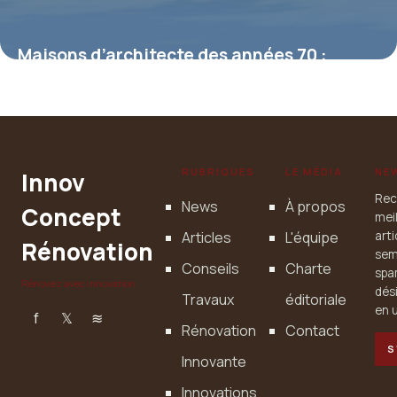
Maisons d’architecte des années 70 :
héritage moderniste et potentiel
insoupçonné
4 juillet 2025
RUBRIQUES
LE MÉDIA
NE
Innov
Rec
News
À propos
Concept
mei
Articles
L'équipe
art
Rénovation
sem
Conseils
Charte
spa
Rénovez avec innovation
dés
Travaux
éditoriale
en u
f
𝕏
≋
Rénovation
Contact
S
Innovante
Innovations