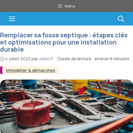
Aller
Menu
au
contenu
Menu
Remplacer sa fosse septique : étapes clés
et optimisations pour une installation
durable
4 juillet 2025
par
Julien P.
·
Durée de lecture : environ 6 minutes
Immobilier & démarches