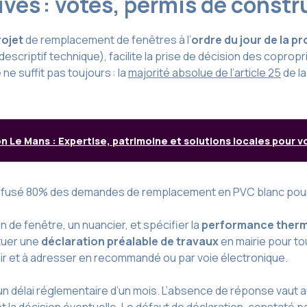
es : votes, permis de constru
rojet
de remplacement de fenêtres à l’
ordre du jour de la 
escriptif technique), facilite la prise de décision des copropr
ne suffit pas toujours : la
majorité absolue de l’article 25
de la
 Le Mans : Expertise, patrimoine et solutions locales pour v
refusé 80% des demandes de remplacement en PVC blanc pour p
n de fenêtre, un nuancier, et spécifier la
performance ther
ctuer une
déclaration préalable de travaux
en mairie pour t
ir et à adresser en recommandé ou par voie électronique.
un délai réglementaire d’un mois. L’absence de réponse vaut aut