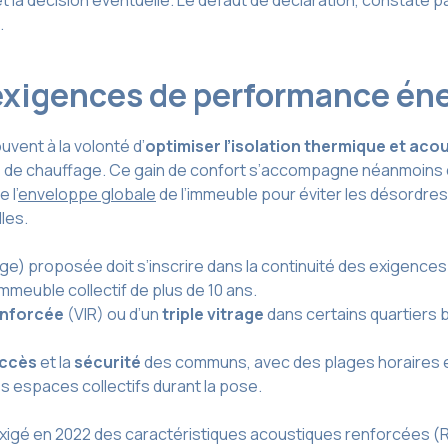
a décision éventuelle. Le défaut de déclaration, constaté par 
.
exigences de performance én
vent à la volonté d’
optimiser l’isolation thermique et aco
s de chauffage. Ce gain de confort s’accompagne néanmoins d
 l’
enveloppe globale
de l’immeuble pour éviter les désordre
les.
age) proposée doit s’inscrire dans la continuité des exigences
mmeuble collectif de plus de 10 ans.
renforcée
(VIR) ou d’un
triple vitrage
dans certains quartiers 
accès
et la
sécurité
des communs, avec des plages horaires enc
es espaces collectifs durant la pose.
exigé en 2022 des caractéristiques acoustiques renforcées (R