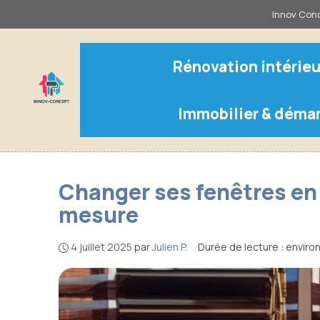
Aller
Innov Conc
au
contenu
Rénovation intérieu
Immobilier & déma
Changer ses fenêtres en 
mesure
4 juillet 2025
par
Julien P.
·
Durée de lecture : enviro