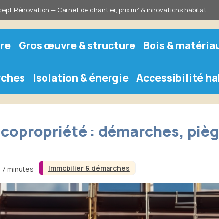
ept Rénovation — Carnet de chantier, prix m² & innovations habitat
re
Gros œuvre & structure
Bois & matéria
rches
Isolation & énergie
Accessibilité ha
copropriété : démarches, pièg
Immobilier & démarches
n 7 minutes