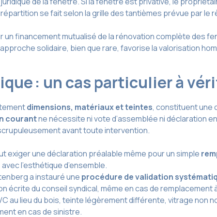
ridique de la fenêtre. Si la fenêtre est privative, le propriétair
artition se fait selon la grille des tantièmes prévue par le
ur un financement mutualisé de la rénovation complète des fe
approche solidaire, bien que rare, favorise la valorisation h
que : un cas particulier à vé
aitement
dimensions, matériaux et teintes
, constituent une 
en courant
ne nécessite ni vote d’assemblée ni déclaration en
r scrupuleusement avant toute intervention.
ut exiger une déclaration préalable même pour un simple
remp
é avec l’esthétique d’ensemble.
utenberg a instauré une
procédure de validation systémati
dation écrite du conseil syndical, même en cas de remplacement à
C au lieu du bois, teinte légèrement différente, vitrage non
ent en cas de sinistre.