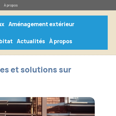
À propos
ux
Aménagement extérieur
bitat
Actualités
À propos
es et solutions sur