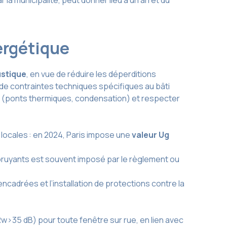
la municipalité, peut donner lieu à un arrêt du
ergétique
ustique
, en vue de réduire les déperditions
e contraintes techniques spécifiques au bâti
s (ponts thermiques, condensation) et respecter
 locales : en 2024, Paris impose une
valeur Ug
bruyants est souvent imposé par le règlement ou
adrées et l’installation de protections contre la
w>35 dB) pour toute fenêtre sur rue, en lien avec