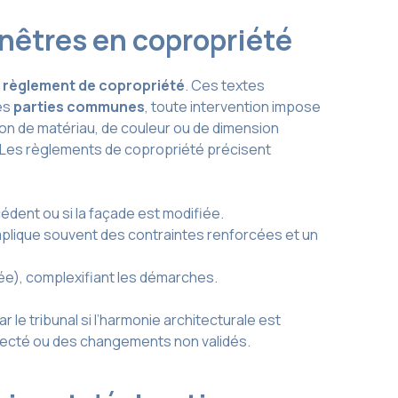
nêtres en copropriété
e
règlement de copropriété
. Ces textes
es
parties communes
, toute intervention impose
ion de matériau, de couleur ou de dimension
s. Les règlements de copropriété précisent
édent ou si la façade est modifiée.
implique souvent des contraintes renforcées et un
), complexifiant les démarches.
e tribunal si l’harmonie architecturale est
especté ou des changements non validés.