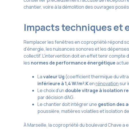
conserver précieusement l’accusé de réception et l
chantier, voire à la démolition des ouvrages posés
Impacts techniques et 
Remplacer les fenêtres en copropriété répond sou
d’énergie, les nuisances sonores et les dépense
collectif. L’intervention doit en effet tenir compte de
les
normes de performance énergétique
actuel
La
valeur Ug
(coefficient thermique du vitr
inférieure à 1,4 W/m².K
en
rénovation
sur i
Le choix d’un
double vitrage à isolation 
par décision d’AG.
Le chantier doit intégrer une
gestion des 
poussière, matières volatiles et isolation d
À Marseille, la copropriété du boulevard Chave a 