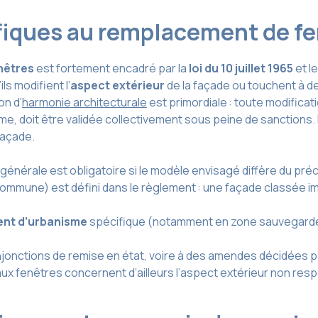
iques au remplacement de fe
nêtres
est fortement encadré par la
loi du 10 juillet 1965
et l
’ils modifient l’
aspect extérieur
de la façade ou touchent à d
on d’
harmonie architecturale
est primordiale : toute modificat
ime, doit être validée collectivement sous peine de sanction
façade.
générale est obligatoire si le modèle envisagé diffère du préc
u commune) est défini dans le règlement : une façade classée 
ent d’urbanisme
spécifique (notamment en zone sauvegardée
nctions de remise en état, voire à des amendes décidées par l
 aux fenêtres concernent d’ailleurs l’aspect extérieur non r