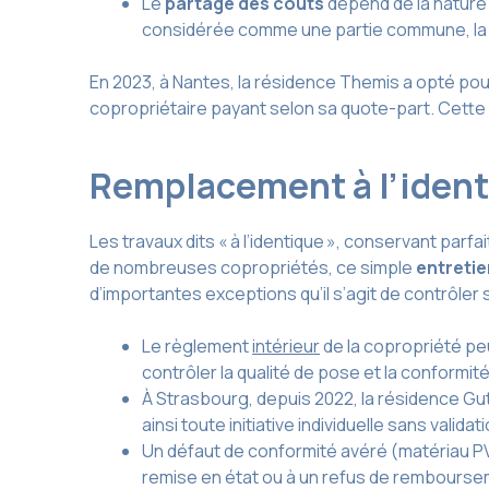
Le
partage des coûts
dépend de la nature ju
considérée comme une partie commune, la rép
En 2023, à Nantes, la résidence Themis a opté po
copropriétaire payant selon sa quote-part. Cette 
Remplacement à l’identi
Les travaux dits « à l’identique », conservant parf
de nombreuses copropriétés, ce simple
entreti
d’importantes exceptions qu’il s’agit de contrôle
Le règlement
intérieur
de la copropriété pe
contrôler la qualité de pose et la conformit
À Strasbourg, depuis 2022, la résidence G
ainsi toute initiative individuelle sans vali
Un défaut de conformité avéré (matériau PV
remise en état ou à un refus de remboursem