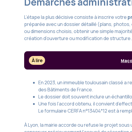
Démarches administrativ
L’étape la plus décisive consiste à inscrire votre
p
préparée avec un dossier détaillé (plans, photos, d
ou dimensions choisis, obtenir une simple majorité 
création d’ouverture ou modification de structure.
À lire
Maçon
En 2023, un immeuble toulousain classé a 
des Bâtiments de France.
Le dossier doit souvent inclure un échantillo
Une fois l’accord obtenu, il convient d’effe
Le formulaire CERFA n°13404*12 est à rempl
À Lyon, la mairie accorde ou refuse le projet sous 