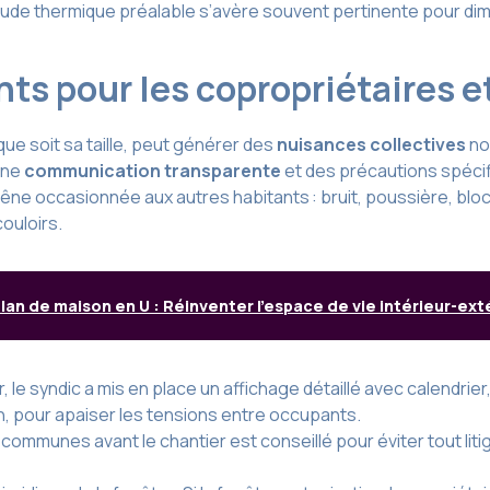
 étude thermique préalable s’avère souvent pertinente pour di
s pour les copropriétaires e
ue soit sa taille, peut générer des
nuisances collectives
no
une
communication transparente
et des précautions spécifi
 la gêne occasionnée aux autres habitants : bruit, poussière,
ouloirs.
lan de maison en U : Réinventer l’espace de vie intérieur-ext
, le syndic a mis en place un affichage détaillé avec calendri
7h, pour apaiser les tensions entre occupants.
communes avant le chantier est conseillé pour éviter tout litig