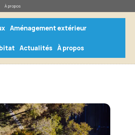
À propos
ux
Aménagement extérieur
bitat
Actualités
À propos