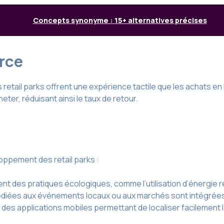
Concepts synonyme : 15+ alternatives précises
rce
s retail parks offrent une expérience tactile que les achats
ter, réduisant ainsi le taux de retour.
oppement des retail parks :
ent des pratiques écologiques, comme l’utilisation d’énergie 
diées aux événements locaux ou aux marchés sont intégrées po
c des applications mobiles permettant de localiser facilemen