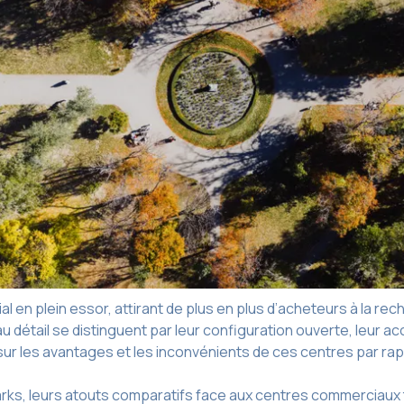
en plein essor, attirant de plus en plus d’acheteurs à la rech
u détail se distinguent par leur configuration ouverte, leur acc
sur les avantages et les inconvénients de ces centres par ra
arks, leurs atouts comparatifs face aux centres commerciaux tr