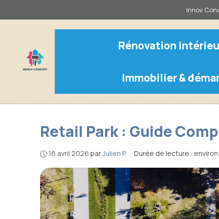
Aller
Innov Conc
au
contenu
Rénovation intérieu
Immobilier & déma
Retail Park : Guide Com
16 avril 2026
par
Julien P.
·
Durée de lecture : enviro