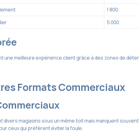
llement
1 800
lier
5 000
orée
une meilleure expérience client grâce à des zones de détent
tres Formats Commerciaux
s Commerciaux
 divers magasins sous un même toit mais manquent souvent d’e
 ceux qui préfèrent éviter la foule.