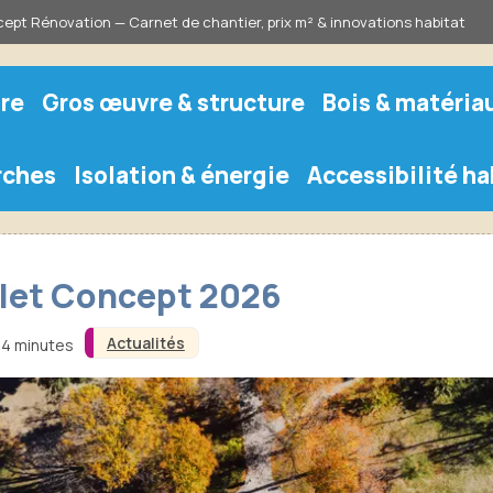
ept Rénovation — Carnet de chantier, prix m² & innovations habitat
re
Gros œuvre & structure
Bois & matéria
rches
Isolation & énergie
Accessibilité ha
plet Concept 2026
Actualités
n 4 minutes