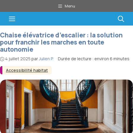
Aller
Menu
au
contenu
Menu
Chaise élévatrice d’escalier : la solution
pour franchir les marches en toute
autonomie
4 juillet 2025
par
Julien P.
·
Durée de lecture : environ 6 minutes
Accessibilité habitat