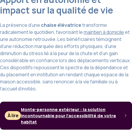
impact sur la qualité de vie
La présence d’une
chaise élévatrice
transforme
radicalement le quotidien, favorisant le
maintien à domicile
et
une autonomie retrouvée. Les bénéficiaires témoignent
d’une réduction marquée des efforts physiques, d’une
diminution du stress lié à la peur de la chute et d’un gain
considérable en confiance lors des déplacements verticaux.
Ces dispositifs repoussent le spectre de la dépendance et
du placement en institution en rendant chaque espace de la
maison accessible, sans renoncer à la vie familiale ou à
l’accueil d’invités.
Monte-personne extérieur : la solution
À lire
incontournable pour l’accessibilité de votre
habitat