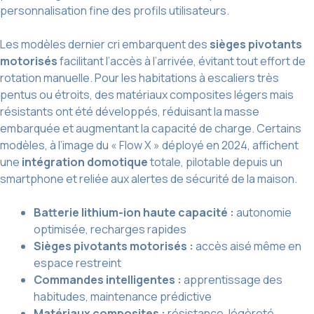
personnalisation fine des profils utilisateurs.
Les modèles dernier cri embarquent des
sièges pivotants
motorisés
facilitant l’accès à l’arrivée, évitant tout effort de
rotation manuelle. Pour les habitations à escaliers très
pentus ou étroits, des matériaux composites légers mais
résistants ont été développés, réduisant la masse
embarquée et augmentant la capacité de charge. Certains
modèles, à l’image du « Flow X » déployé en 2024, affichent
une
intégration domotique
totale, pilotable depuis un
smartphone et reliée aux alertes de sécurité de la maison.
Batterie lithium-ion haute capacité :
autonomie
optimisée, recharges rapides
Sièges pivotants motorisés :
accès aisé même en
espace restreint
Commandes intelligentes :
apprentissage des
habitudes, maintenance prédictive
Matériaux composites :
résistance, légèreté,